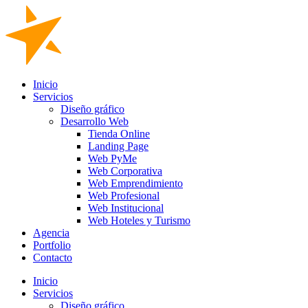
Inicio
Servicios
Diseño gráfico
Desarrollo Web
Tienda Online
Landing Page
Web PyMe
Web Corporativa
Web Emprendimiento
Web Profesional
Web Institucional
Web Hoteles y Turismo
Agencia
Portfolio
Contacto
Inicio
Servicios
Diseño gráfico